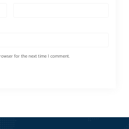
browser for the next time I comment.