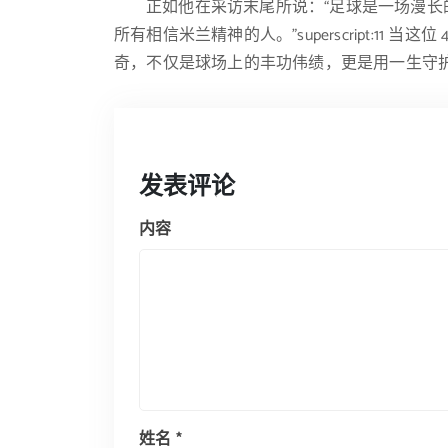
正如他在采访末尾所说：“足球是一场漫
所有相信米兰精神的人。”superscript:11
奇，不仅是球场上的丰功伟绩，更是用一生守
发表评论
内容
姓名
*