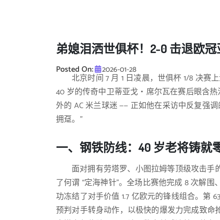
弟媳泪洒世俱杯！2-0 击退欧
Posted On:
2026-01-28
北京时间 7 月 1 日凌晨，世俱杯 1/8 
40 岁的传奇中卫蒂亚戈・席尔瓦在赛后眼含
外的 AC 米兰球迷 —— 正如他在采访中反复
拥趸。”
一、钢铁防线：40 岁老将铸就
面对拥有劳塔罗、小图拉姆等顶级攻击手
了何谓 “定海神针”。全场比赛他完成 8 次解围、
功冻结了对手价值 1.7 亿欧元的锋线组合。第 
预判对手转身动作，以极快的爆发力完成致命